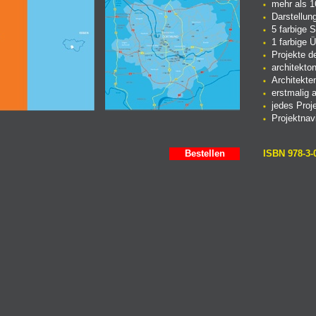
mehr als 1
Darstellun
5 farbige S
1 farbige 
Projekte d
architekto
Architekten
erstmalig a
jedes Proje
Projektnavi
Bestellen
ISBN 978-3-