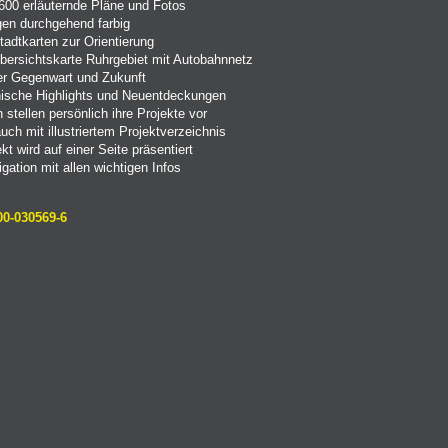
600 erläuternde Pläne und Fotos
gen durchgehend farbig
tadtkarten zur Orientierung
Übersichtskarte Ruhrgebiet mit Autobahnnetz
er Gegenwart und Zukunft
nische Highlights und Neuentdeckungen
 stellen persönlich ihre Projekte vor
uch mit illustriertem Projektverzeichnis
kt wird auf einer Seite präsentiert
gation mit allen wichtigen Infos
00-030569-6