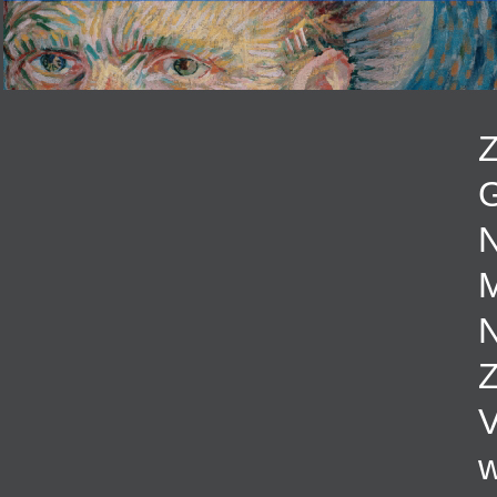
Z
G
N
M
N
Z
w