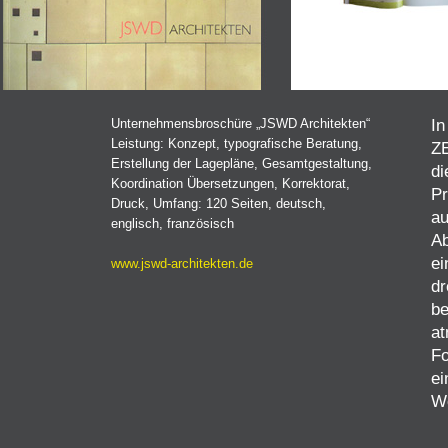
In
Unternehmensbroschüre „JSWD Architekten“
Leistung: Konzept, typografische Beratung,
Z
Erstellung der Lagepläne, Gesamtgestaltung,
di
Koordination Übersetzungen, Korrektorat,
Pr
Druck, Umfang: 120 Seiten, deutsch,
au
englisch, französisch
Ab
ei
www.jswd-architekten.de
dr
be
a
Fo
ei
We